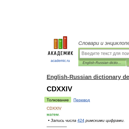
Словари и энциклоп
academic.ru
English-Russian dictionary designations
English-Russian dictionary d
CDXXIV
Толкование
Перевод
CDXXIV
матем
.
•
Запись
числа
424
римскими
цифрами
.
—————