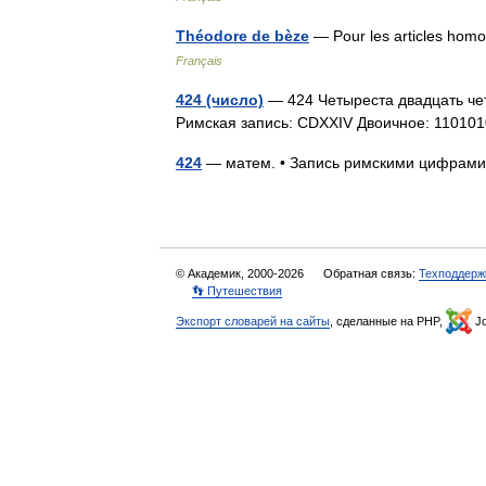
Théodore de bèze
— Pour les articles ho
Français
424 (число)
— 424 Четыреста двадцать четы
Римская запись: CDXXIV Двоичное: 1101
424
— матем. • Запись римскими цифра
© Академик, 2000-2026
Обратная связь:
Техподдерж
👣 Путешествия
Экспорт словарей на сайты
, сделанные на PHP,
Jo