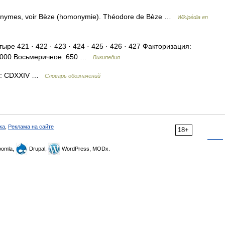
monymes, voir Bèze (homonymie). Théodore de Bèze …
Wikipédia en
ре 421 · 422 · 423 · 424 · 425 · 426 · 427 Факторизация:
01000 Восьмеричное: 650 …
Википедия
ми: CDXXIV …
Словарь обозначений
ка
,
Реклама на сайте
18+
omla,
Drupal,
WordPress, MODx.