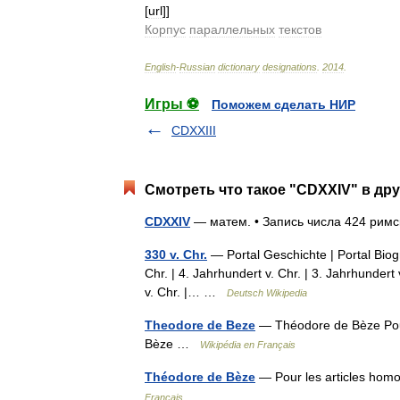
[
url
]]
Корпус
параллельных
текстов
English
-
Russian
dictionary
designations
.
2014
.
Игры ⚽
Поможем сделать НИР
CDXXIII
Смотреть что такое "CDXXIV" в дру
CDXXIV
— матем. • Запись числа 424 р
330 v. Chr.
— Portal Geschichte | Portal Biogr
Chr. | 4. Jahrhundert v. Chr. | 3. Jahrhundert 
v. Chr. |… …
Deutsch Wikipedia
Theodore de Beze
— Théodore de Bèze Pour
Bèze …
Wikipédia en Français
Théodore de Bèze
— Pour les articles ho
Français