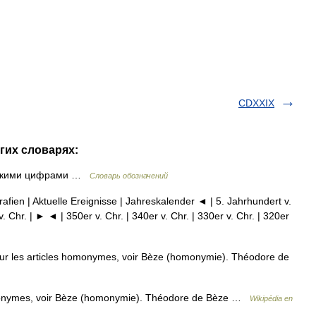
CDXXIX
гих словарях:
имскими цифрами …
Словарь обозначений
afien | Aktuelle Ereignisse | Jahreskalender ◄ | 5. Jahrhundert v.
v. Chr. | ► ◄ | 350er v. Chr. | 340er v. Chr. | 330er v. Chr. | 320er
 les articles homonymes, voir Bèze (homonymie). Théodore de
monymes, voir Bèze (homonymie). Théodore de Bèze …
Wikipédia en