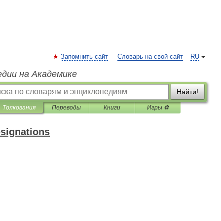
Запомнить сайт
Словарь на свой сайт
RU
едии на Академике
Найти!
Толкования
Переводы
Книги
Игры ⚽
esignations